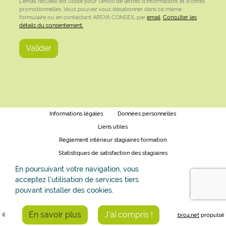
L'email recueilli est utilisé pour l'envoi de lettres d'informations et d'offres
promotionnelles. Vous pouvez vous désabonner dans ce même
formulaire ou en contactant ARSYA CONSEIL par
email
.
Consulter les
détails du consentement.
Informations légales
Données personnelles
Liens utiles
Règlement intérieur stagiaires formation
Statistiques de satisfaction des stagiaires
Formation en visio - les bonnes pratiques
En poursuivant votre navigation, vous
acceptez l'utilisation de services tiers
Organisation et accessibilité de nos formations
pouvant installer des cookies.
Conditions générales de prestation
En savoir plus
J'ai compris !
© Copyright 2026
ARSYA CONSEIL
- Tous droits réservés. - un site
bro4.net
propulsé
par
Kiubi