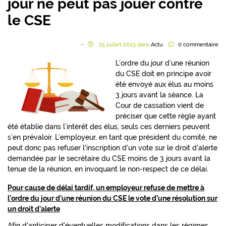
jour ne peut pas jouer contre
le CSE
25
juillet
2023
dans
Actu
0
commentaire
L’ordre du jour d’une réunion
du CSE doit en principe avoir
été envoyé aux élus au moins
3 jours avant la séance. La
Cour de cassation vient de
préciser que cette règle ayant
été établie dans l’intérêt des élus, seuls ces derniers peuvent
s’en prévaloir. L’employeur, en tant que président du comité, ne
peut donc pas refuser l'inscription d'un vote sur le droit d'alerte
demandée par le secrétaire du CSE moins de 3 jours avant la
tenue de la réunion, en invoquant le non-respect de ce délai.
Pour cause de délai tardif, un employeur refuse de mettre à
l’ordre du jour d’une réunion du CSE le vote d’une résolution sur
un droit d’alerte
Afin d'anticiper d'éventuelles modifications dans les régimes